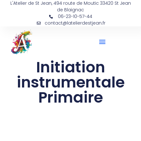
L'Atelier de St Jean, 494 route de Moutic 33420 St Jean
de Blaignac
06-23-10-57-44
contact@latelierdestjean.fr
Musicien Intervenant Et Musicothérapie
Tarifs, Horaires Et Planning
Initiation
instrumentale
Primaire